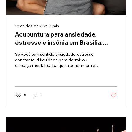
18 de dez. de 2025
∙
1
min
Acupuntura para ansiedade,
estresse e insônia em Brasília:
equilíbrio corpo e mente
Se você tem sentido ansiedade, estresse
constante, dificuldade para dormir ou
cansaço mental, saiba que a acupuntura é
um dos tratamentos mais procurados em
Brasília DF para saúde emocional.
6
0